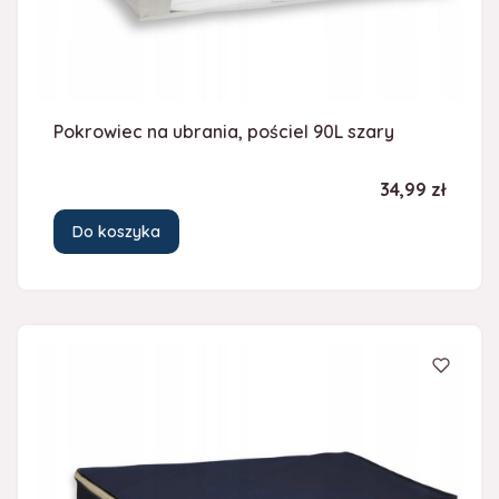
Pokrowiec na ubrania, pościel 90L szary
Cena
34,99 zł
Do koszyka