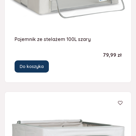
Pojemnik ze stelażem 100L szary
Cena
79,99 zł
Do koszyka