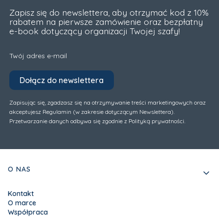
Zapisz się do newslettera, aby otrzymać kod z 10%
rabatem na pierwsze zamówienie oraz bezpłatny
e-book dotyczący organizacji Twojej szafy!
Twój adres e-mail
Dołącz do newslettera
Zapisując się, zgadzasz się na otrzymywanie treści marketingowych oraz
akceptujesz Regulamin (w zakresie dotyczącym Newslettera).
Przetwarzanie danych odbywa się zgodnie z Polityką prywatności.
Linki w stopce
O NAS
Kontakt
O marce
Współpraca