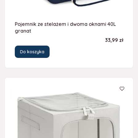
Pojemnik ze stelażem i dwoma oknami 40L
granat
Cena
33,99 zł
Do koszyka