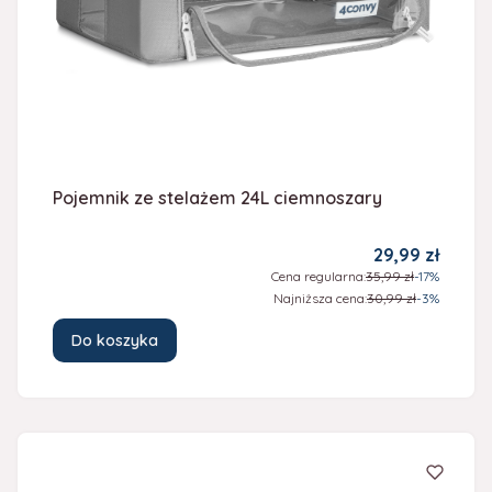
Pojemnik ze stelażem 24L ciemnoszary
Cena promocy
29,99 zł
Cena regularna:
35,99 zł
-17%
Najniższa cena:
30,99 zł
-3%
Do koszyka