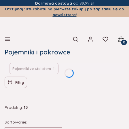
Darmowa dostawa
od 99,99 zł!
Otrzymaj 10% rabatu na pierwsze zakupy po zapisaniu się do
newslettera!
Produ
Otwórz wyszukiwarkę
Pojemniki i pokrowce
Pojemniki ze stelażem
11
Filtry
Produkty:
15
Lista produktów
Sortowanie: