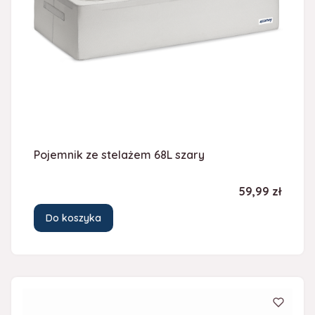
Pojemnik ze stelażem 68L szary
Cena
59,99 zł
Do koszyka