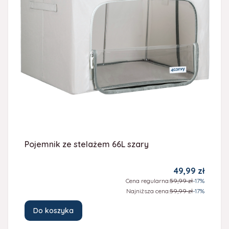
Pojemnik ze stelażem 66L szary
Cena promocy
49,99 zł
Cena regularna:
59,99 zł
-17%
Najniższa cena:
59,99 zł
-17%
Do koszyka