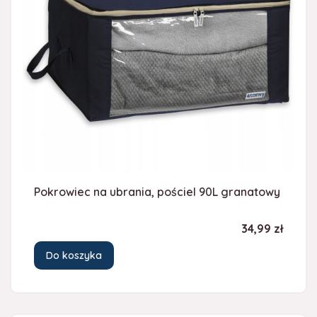
Pokrowiec na ubrania, pościel 90L granatowy
Cena
34,99 zł
Do koszyka