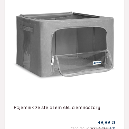
Pojemnik ze stelażem 66L ciemnoszary
Cena promocy
49,99 zł
Cena regularna:
59,99 zł
-17%