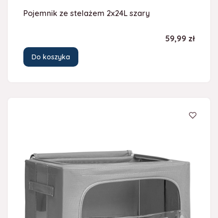
Pojemnik ze stelażem 2x24L szary
Cena
59,99 zł
Do koszyka