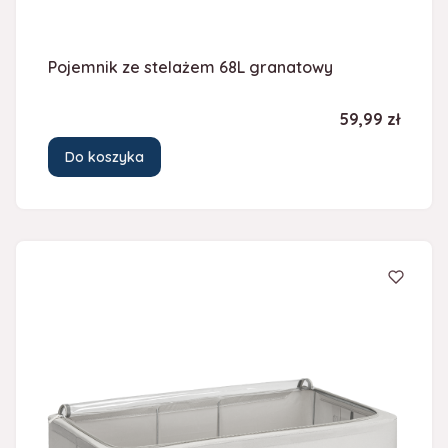
Pojemnik ze stelażem 68L granatowy
Cena
59,99 zł
Do koszyka