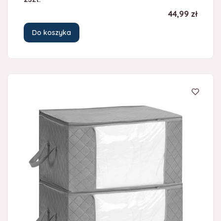
Cena
44,99 zł
Do koszyka