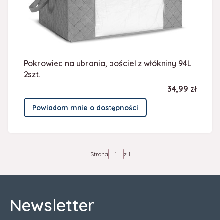
Pokrowiec na ubrania, pościel z włókniny 94L
2szt.
Cena
34,99 zł
Powiadom mnie o dostępności
Strona
z 1
Newsletter