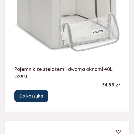
Pojemnik ze stelażem i dwoma oknami 40L
szary
Cena
34,99 zł
Do koszyka