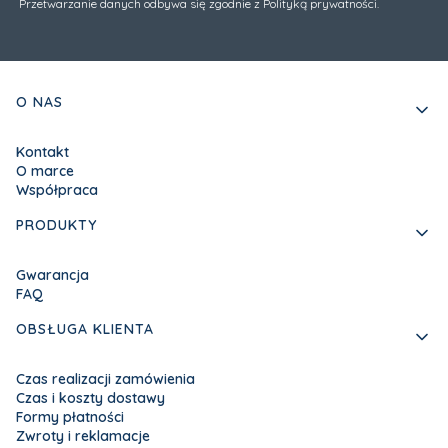
Przetwarzanie danych odbywa się zgodnie z Polityką prywatności.
Linki w stopce
O NAS
Kontakt
O marce
Współpraca
PRODUKTY
Gwarancja
FAQ
OBSŁUGA KLIENTA
Czas realizacji zamówienia
Czas i koszty dostawy
Formy płatności
Zwroty i reklamacje