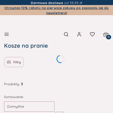
Darmowa dostawa
od 99,99 zł!
Otrzymaj 10% rabatu na pierwsze zakupy po zapisaniu się do
newslettera!
Produ
Otwórz wyszukiwarkę
Kosze na pranie
Filtry
Produkty:
3
Lista produktów
Sortowanie:
Domyślne