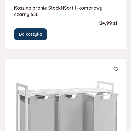
Kosz na pranie StackNSort 1-komorowy
czarny 65L
Cena
124,99 zł
Do koszyka